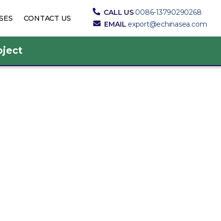
CALL US
0086-13790290268
SES
CONTACT US
EMAIL
export@echinasea.com
oject