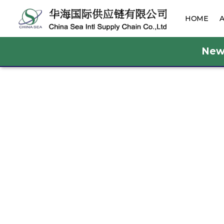
HOME
New 